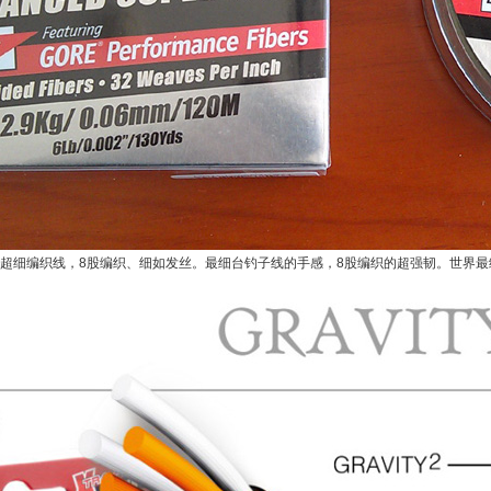
—超细编织线，8股编织、细如发丝。最细台钓子线的手感，8股编织的超强韧。世界最