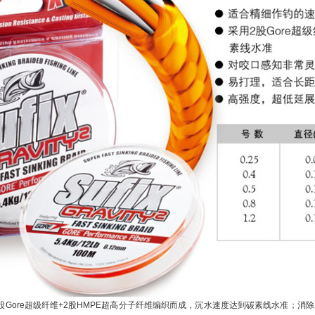
袭！采用2股Gore超级纤维+2股HMPE超高分子纤维编织而成，沉水速度达到碳素线水